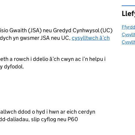
Llef
Ffyrdd
isio Gwaith (JSA) neu Gredyd Cynhwysol (UC)
Cysyll
 ydych yn gwsmer JSA neu UC,
cysylltwch â’ch
Cysyll
h a rowch i ddelio â’ch cwyn ac i’n helpu i
y dyfodol.
 gallwch ddod o hyd i hwn ar eich cerdyn
dd-daliadau, slip cyflog neu P60