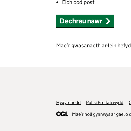
Eich cod post
Dechrau nawr
Mae’r gwasanaeth ar-lein hefy
Hygyrchedd
Polisi Preifatrwydd
Mae’r holl gynnwys ar gael o