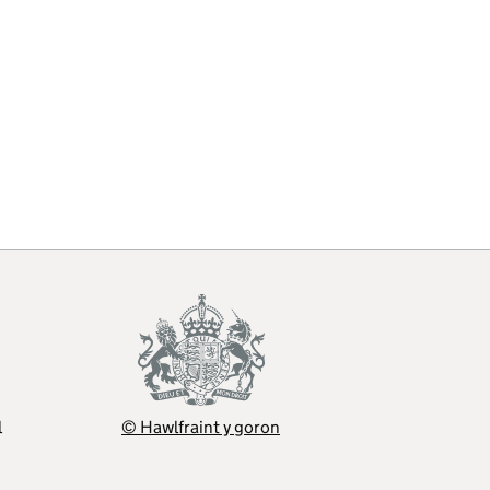
l
© Hawlfraint y goron