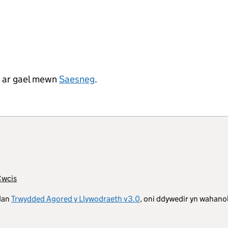
d ar gael mewn
Saesneg
.
Cwcis
 dan
Trwydded Agored y Llywodraeth v3.0
, oni ddywedir yn wahano