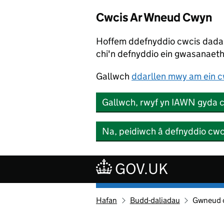
Cwcis Ar Wneud Cwyn
Hoffem ddefnyddio cwcis dada
chi'n defnyddio ein gwasanaeth
Gallwch
ddarllen mwy am ein c
Gallwch, rwyf yn IAWN gyda 
Na, peidiwch â defnyddio cw
Neidio i'r prif gynnwys
GOV.UK
Hafan
Budd-daliadau
Gwneud c