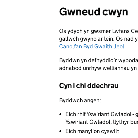
Gwneud cwyn
Os ydych yn gwsmer Lwfans Ce
gallwch gwyno ar-lein. Os nad
Canolfan Byd Gwaith lleol
.
Byddwn yn defnyddio’r wybodaet
adnabod unrhyw welliannau yn 
Cyn i chi ddechrau
Byddwch angen:
Eich rhif Yswiriant Gwladol -
Yswiriant Gwladol, llythyr bu
Eich manylion cyswllt