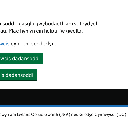
nsoddi i gasglu gwybodaeth am sut rydych
au. Mae hyn yn ein helpu i'w gwella.
wcis
cyn i chi benderfynu.
cwcis dadansoddi
cis dadansoddi
wyn am Lwfans Ceisio Gwaith (JSA) neu Gredyd Cynhwysol (UC)