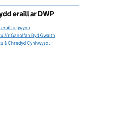
ydd eraill ar DWP
 eraill o gwyno
tu â’r Ganolfan Byd Gwaith
tu â Chredyd Cynhwysol